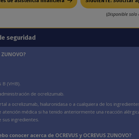
es de asistencia financiera
SIGUIENTE: Solicitar a
(
Disponible solo 
de seguridad
US ZUNOVO?
is B (VHB).
administración de ocrelizumab.
tal a ocrelizumab, hialuronidasa o a cualquiera de los ingrediente
ención médica si ha tenido anteriormente una reacción alérgic
sus ingredientes.
 debo conocer acerca de OCREVUS y OCREVUS ZUNOVO?