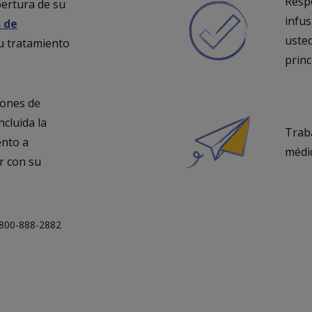
Resp
ertura de su
infus
 de
usted
u tratamiento
princ
iones de
ncluida la
Traba
ento a
médic
r con su
-800-888-2882